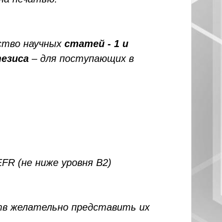
ество научных
статей - 1 и
тезиса
– для поступающих в
EFR (не ниже уровня B2)
тв желательно представить
их