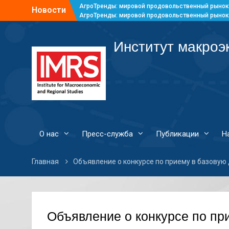
АгроТренды: мировой продовольственный рынок
Новости
АгроТренды: мировой продовольственный рынок
АгроТренды: мировой продовольственный рынок
АгроТренды: мировой продовольственный рынок
Институт макроэ
О нас
Пресс-служба
Публикации
Н
Главная
Объявление о конкурсе по приему в базовую 
Объявление о конкурсе по при