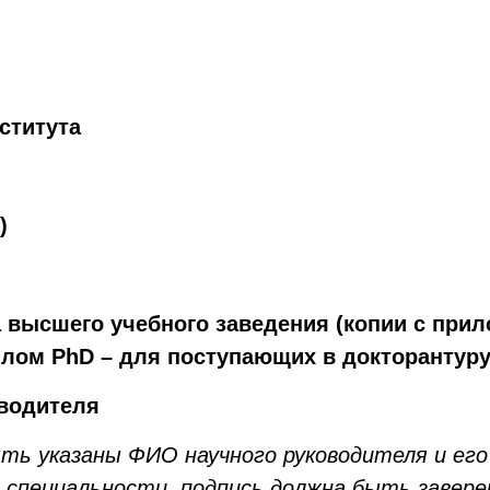
ститута
)
 высшего учебного заведения (копии с при
плом PhD – для поступающих в докторантуру
оводителя
ыть указаны ФИО научного руководителя и е
 специальности, подпись должна быть завере