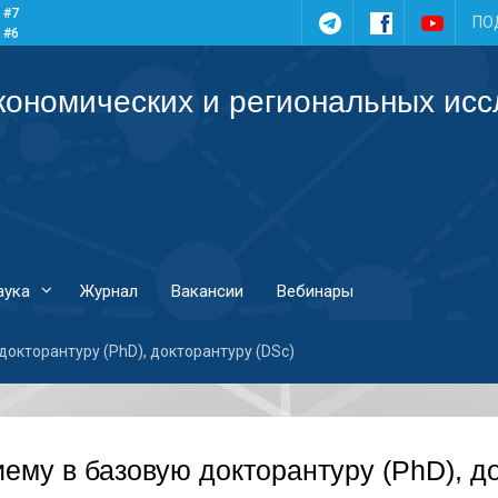
 #7
Telegram
Facebook
YouTub
ПО
 #6
 #5
 #4
кономических и региональных ис
аука
Журнал
Вакансии
Вебинары
докторантуру (PhD), докторантуру (DSc)
ему в базовую докторантуру (PhD), д