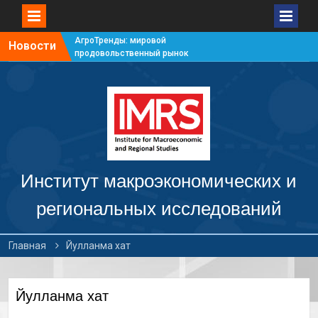
АгроТренды: мировой
Новости
продовольственный рынок
#7
АгроТренды: мировой
продовольственный рынок
#6
АгроТренды: мировой
продовольственный рынок
#5
АгроТренды: мировой
продовольственный рынок
Институт макроэкономических и
#4
региональных исследований
Главная
Йулланма хат
Йулланма хат