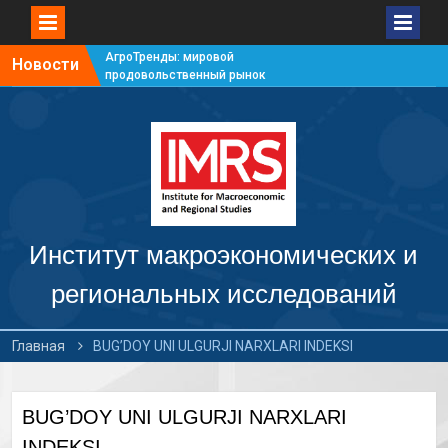
АгроТренды: мировой
Новости
продовольственный рынок
#7
АгроТренды: мировой
продовольственный рынок
#6
АгроТренды: мировой
продовольственный рынок
#5
АгроТренды: мировой
продовольственный рынок
Институт макроэкономических и
#4
региональных исследований
Главная
BUG’DOY UNI ULGURJI NARXLARI INDEKSI
BUG’DOY UNI ULGURJI NARXLARI
INDEKSI