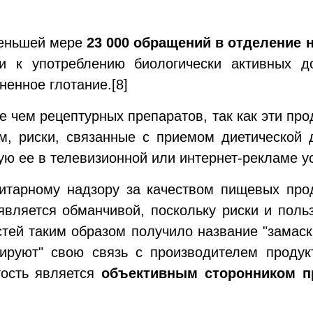
меньшей мере
23 000
обращений в отделение 
и к употреблению биологически активных д
дненное глотание.
[8]
 чем рецептурных препаратов, так как эти про
, риски, связанные с приемом диетической д
ю ее в телевизионной или интернет-рекламе у
нитарному надзору за качеством пищевых про
является обманчивой, поскольку риски и пол
тей таким образом получило название "замас
скируют" свою связь с производителем продук
тость является
объективным сторонником пр