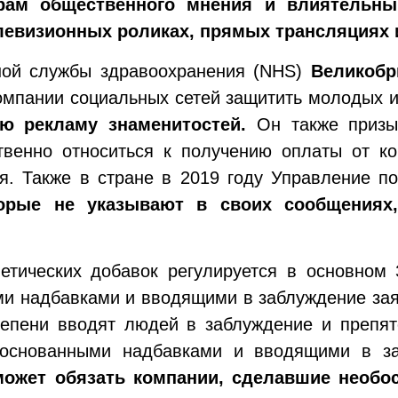
ерам общественного мнения и влиятельн
елевизионных роликах, прямых трансляциях
ной службы здравоохранения (NHS)
Великобр
омпании социальных сетей защитить молодых 
ую рекламу знаменитостей.
Он также призыв
твенно относиться к получению оплаты от ко
я. Также в стране в 2019 году Управление п
торые не указывают в своих сообщениях
тических добавок регулируется в основном 
ми надбавками и вводящими в заблуждение зая
тепени вводят людей в заблуждение и препя
боснованными надбавками и вводящими в за
может обязать компании, сделавшие необо