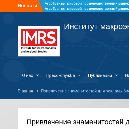
АгроТренды: мировой продовольственный рынок
Новости
АгроТренды: мировой продовольственный рынок
АгроТренды: мировой продовольственный рынок
АгроТренды: мировой продовольственный рынок
Институт макроэ
О нас
Пресс-служба
Публикации
Н
Главная
Привлечение знаменитостей для рекламы би
Привлечение знаменитостей д