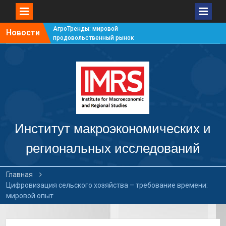
АгроТренды: мировой
Новости
продовольственный рынок
#7
АгроТренды: мировой
продовольственный рынок
#6
АгроТренды: мировой
продовольственный рынок
#5
АгроТренды: мировой
продовольственный рынок
Институт макроэкономических и
#4
региональных исследований
Главная
Цифровизация сельского хозяйства – требование времени:
мировой опыт