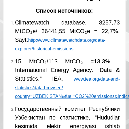
Список источников:
Climatewatch database. 8257,73
MtCO
₂
e/ 36441,55 MtCO
₂
e = 22,7%.
Sayt:
http://www.climatewatchdata.org/data-
explorer/historical-emissions
15 MtCO
₂
/113 MtCO
₂
=13,3%
International Energy Agency. “Data &
Statistics.” IEA,
www.iea.org/data-and-
statistics/data-browser?
country=UZBEKISTAN&fuel=CO2%20emissions&indica
Государственный комитет Республики
Узбекистан по статистике, “Hududlar
kesimida elektr energiyasi ishlab