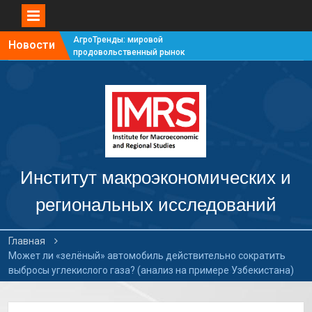
АгроТренды: мировой
Новости
продовольственный рынок
#7
АгроТренды: мировой
продовольственный рынок
#6
АгроТренды: мировой
продовольственный рынок
#5
АгроТренды: мировой
продовольственный рынок
Институт макроэкономических и
#4
региональных исследований
Главная
Может ли «зелёный» автомобиль действительно сократить
выбросы углекислого газа? (анализ на примере Узбекистана)