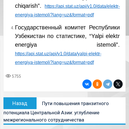
chiqarish”.
https://api.stat.uz/api/v1.0/data/elektr-
energiya-istemoli?lang=uz&format=pdf
Государственный комитет Республики
Узбекистан по статистике, “Yalpi elektr
energiya istemoli”.
https://api.stat.uz/api/v1.0/data/yalpi-elektr-
energiya-istemoli?lang=uz&format=pdf
5755
Назад
Пути повышения транзитного
потенциала Центральной Азии: углубление
межрегионального сотрудничества