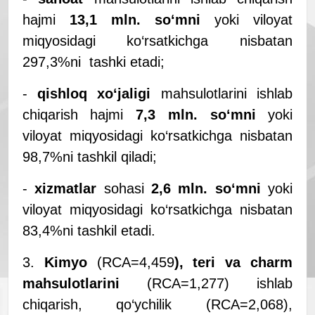
hajmi
13,1 mln. so‘mni
yoki viloyat
miqyosidagi ko‘rsatkichga nisbatan
297,3%ni tashki etadi;
-
qishloq xo‘jaligi
mahsulotlarini ishlab
chiqarish hajmi
7,3 mln. so‘mni
yoki
viloyat miqyosidagi ko‘rsatkichga nisbatan
98,7%ni tashkil qiladi;
-
xizmatlar
sohasi
2,6 mln. so‘mni
yoki
viloyat miqyosidagi ko‘rsatkichga nisbatan
83,4%ni tashkil etadi.
3.
Kimyo
(RCA=4,459
), teri va charm
mahsulotlarini
(RCA=1,277) ishlab
chiqarish, qo‘ychilik (RCA=2,068),