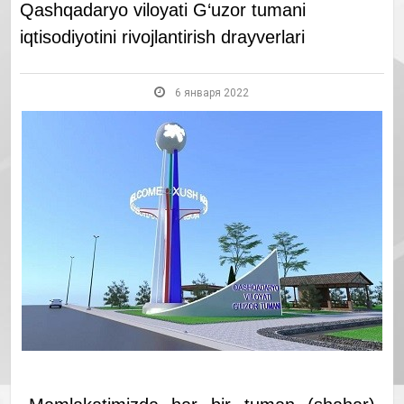
Qаshqаdаryo viloyati G‘uzor tumаni
iqtisodiyotini rivojlаntirish drаyverlаri
6 января 2022