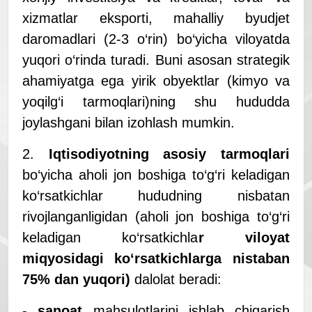
xizmatlar eksporti, mahalliy byudjet
daromadlari (2-3 o‘rin) bo‘yicha viloyatda
yuqori o‘rinda turadi. Buni asosan strategik
ahamiyatga ega yirik obyektlar (kimyo va
yoqilg‘i tarmoqlari)ning shu hududda
joylashgani bilan izohlash mumkin.
2.
Iqtisodiyotning asosiy tarmoqlari
bo‘yicha aholi jon boshiga to‘g‘ri keladigan
ko‘rsatkichlar hududning nisbatan
rivojlanganligidan (aholi jon boshiga to‘g‘ri
keladigan ko‘rsatkichla
r viloyat
miqyosidagi ko‘rsatkichlarga nistaban
75% dan yuqori)
dalolat beradi:
-
sanoat
mahsulotlarini ishlab chiqarish