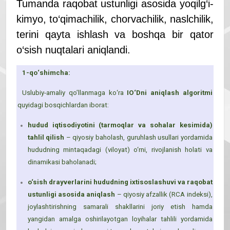
Tumanda raqobat ustunligi asosida yoqilg‘i-
kimyo, to‘qimachilik, chorvachilik, naslchilik,
terini qayta ishlash va boshqa bir qator
o‘sish nuqtalari aniqlandi.
1-qo
‘
shimcha:
Uslubiy-amaliy qoʼllanmaga ko
‘
ra
IO
‘
D
ni
aniqlash algoritmi
quyidagi bosqichlardan iborat:
hudud iqtisodiyotini (tarmoqlar va sohalar kesimida)
tahlil qilish
– qiyosiy baholash, guruhlash usullari yordamida
hududning mintaqadagi (viloyat) o‘rni, rivojlanish holati va
dinamikasi baholanadi;
o‘sish drayverlarini hududning ixtisoslashuvi va raqobat
ustunligi asosida aniqlash
– qiyosiy afzallik (RCA indeksi),
joylashtirishning samarali shakllarini joriy etish hamda
yangidan amalga oshirilayotgan loyihalar tahlili yordamida