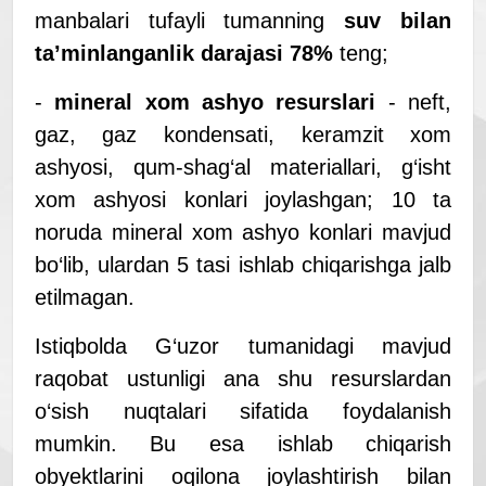
manbalari tufayli tumanning
suv bilan
taʼminlanganlik darajasi 78%
teng;
-
mineral xom ashyo resurslari
- neft,
gaz, gaz kondensati, keramzit xom
ashyosi, qum-shag‘al materiallari, g‘isht
xom ashyosi konlari joylashgan; 10 ta
noruda mineral xom ashyo konlari mavjud
bo‘lib, ulardan 5 tasi ishlab chiqarishga jalb
etilmagan.
Istiqbolda G‘uzor tumanidagi mavjud
raqobat ustunligi ana shu resurslardan
o‘sish nuqtalari sifatida foydalanish
mumkin. Bu esa ishlab chiqarish
obyektlarini oqilona joylashtirish bilan