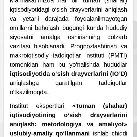
Mamlakatimizda har bir tuman (shahar)
iqtisodiyotidagi o‘sish drayverlarini aniqlash
va yetarli darajada foydalanilmayotgan
omillarni baholash bugungi kunda hududiy
siyosatni amalga oshirishning dolzarb
vazifasi hisoblanadi. Prognozlashtirish va
makroiqtisodiy tadqiqotlar instituti (PMTI)
tomonidan ham bu yo‘nalishda hududlar
iqtisodiyotida o‘sish drayverlarini (IOʼD)
aniqlashga qaratilgan tadqiqotlar
o‘tkazilmoqda.
Institut ekspertlari
«Tuman (shahar)
iqtisodiyotining o‘sish drayverlarini
aniqlash: metodologiya va amaliyot»
uslubiy-amaliy qo‘llanmani
ishlab chiqdi