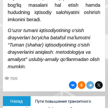
bog‘liq masalani hal etish hamda
hududning iqtisodiy salohiyatini oshirish
imkonini beradi.
G‘uzor tumani iqtisodiyotining o‘sish
drayverlari bo‘yicha batafsil maʼlumotni
“Tuman (shahar) iqtisodiyotining o‘sish
drayverlarini aniqlash: metodologiya va
amaliyot” uslubiy-amaliy qo‘llanmadan olish
mumkin.
7000
Назад
Пути повышения транзитного