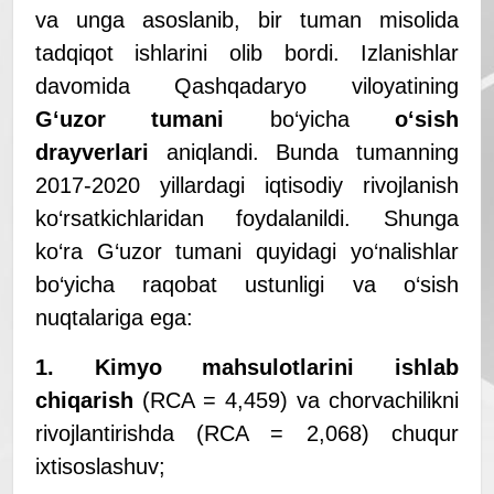
va unga asoslanib, bir tuman misolida
tadqiqot ishlarini olib bordi. Izlanishlar
davomida Qashqadaryo viloyatining
G
‘
uzor tumani
bo‘yicha
o
‘
sish
drayverlari
aniqlandi. Bunda tumanning
2017-2020 yillardagi iqtisodiy rivojlanish
ko‘rsatkichlaridan foydalanildi. Shunga
ko‘ra G‘uzor tumani quyidagi yo‘nalishlar
bo‘yicha raqobat ustunligi va o‘sish
nuqtalariga ega:
1. Kimyo mahsulotlarini ishlab
chiqarish
(RCA = 4,459) va chorvachilikni
rivojlantirishda (RCA = 2,068) chuqur
ixtisoslashuv;