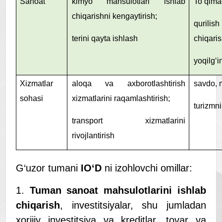
Sanoat
kimyo mahsulotlari ishlab
To‘qimac
chiqarishni kengaytirish;
qurili
terini qayta ishlash
chiqaris
yoqilg‘i
Xizmatlar
aloqa va axborotlashtirish
savdo, m
sohasi
xizmatlarini raqamlashtirish;
turizmni 
transport xizmatlarini
rivojlantirish
G‘uzor tumani
IO
‘
D
ni izohlovchi omillar:
1.
Tuman sanoat mahsulotlarini ishlab
chiqarish
, investitsiyalar, shu jumladan
xorijiy investitsiya va kreditlar, tovar va