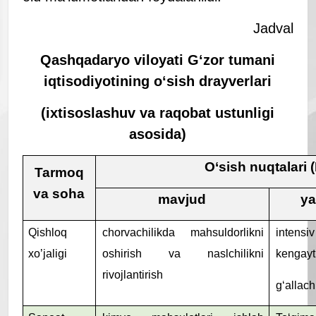
Jadval
Qashqadaryo viloyati G
‘zor tumani
iqtisodiyotining o
‘sish drayverlari
(ixtisoslashuv va raqobat ustunligi
asosida)
O
‘
sish nuqtalari (
Tarmoq
va soha
m
avjud
ya
Qishloq
chorvachilikda mahsuldorlikni
intensiv
xoʼjaligi
oshirish va naslchilikni
kengayti
rivojlantirish
g‘allachi