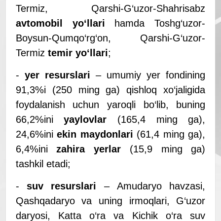
Termiz, Qarshi-G‘uzor-Shahrisabz
avtomobil yo‘llari
hamda Toshg‘uzor-
Boysun-Qumqo‘rg‘on, Qarshi-G‘uzor-
Termiz
temir yo‘llari
;
-
yer resurslari
– umumiy yer fondining
91,3%i (250 ming ga) qishloq xo‘jaligida
foydalanish uchun yaroqli bo‘lib, buning
66,2%ini
yaylovlar
(165,4 ming ga),
24,6%ini
ekin maydonlari
(61,4 ming ga),
6,4%ini
zahira yerlar
(15,9 ming ga)
tashkil etadi;
-
suv resurslari
– Аmudaryo havzasi,
Qashqadaryo va uning irmoqlari, G‘uzor
daryosi, Katta o‘ra va Kichik o‘ra suv