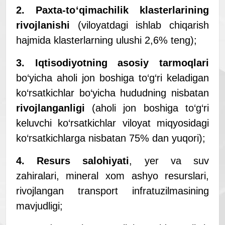
2. Paxta-to
‘
qimachilik klaster
lar
ining
rivojlanishi
(viloyatdagi ishlab chiqarish
hajmida klasterlarning ulushi 2,6% teng);
3. Iqtisodiyotning asosiy tarmoqlari
bo‘yicha aholi jon boshiga to‘g‘ri keladigan
ko‘rsatkichlar bo‘yicha hududning nisbatan
rivojlanganligi
(aholi jon boshiga to‘g‘ri
keluvchi ko‘rsatkichlar viloyat miqyosidagi
ko‘rsatkichlarga nisbatan 75% dan yuqori);
4. Resurs salohiyati
, yer va suv
zahiralari, mineral xom ashyo resurslari,
rivojlangan transport infratuzilmasining
mavjudligi;