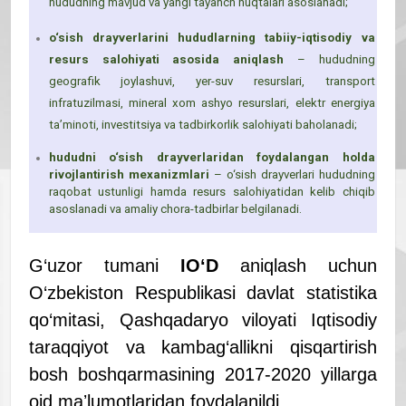
hududning mavjud va yangi tayanch nuqtalari asoslanadi;
o‘sish drayverlarini hududlarning tabiiy-iqtisodiy va
resurs salohiyati asosida aniqlash
– hududning
geografik joylashuvi, yer-suv resurslari, transport
infratuzilmasi, mineral xom ashyo resurslari, elektr energiya
taʼminoti, investitsiya va tadbirkorlik salohiyati baholanadi;
hududni o‘sish drayverlaridan foydalangan holda
rivojlantirish mexanizmlari
– o‘sish drayverlari hududning
raqobat ustunligi hamda resurs salohiyatidan kelib chiqib
asoslanadi va amaliy chora-tadbirlar belgilanadi.
G‘uzor tumani
IO‘D
aniqlash uchun
O‘zbekiston Respublikasi davlat statistika
qo‘mitasi, Qashqadaryo viloyati Iqtisodiy
taraqqiyot va kambag‘allikni qisqartirish
bosh boshqarmasining 2017-2020 yillarga
oid maʼlumotlaridan foydalanildi.