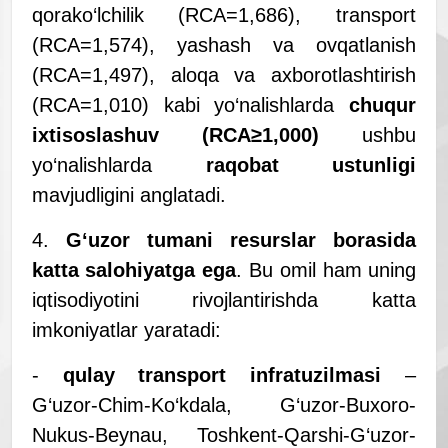
qorako‘lchilik (RCA=1,686), transport
(RCA=1,574), yashash va ovqatlanish
(RCA=1,497), aloqa va axborotlashtirish
(RCA=1,010) kabi yo‘nalishlarda
chuqur
ixtisoslashuv (RCA
≥
1,000)
ushbu
yo‘nalishlarda
raqobat ustunligi
mavjudligini anglatadi.
4.
G
‘
uzor tumani resurslar borasida
katta salohiyatga ega
. Bu omil ham uning
iqtisodiyotini rivojlantirishda katta
imkoniyatlar yaratadi:
-
qulay transport infratuzilmasi
–
G‘uzor-Chim-Ko‘kdala, G‘uzor-Buxoro-
Nukus-Beynau, Toshkent-Qarshi-G‘uzor-