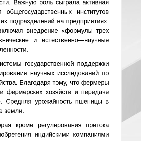
сти. Важную роль сыграла активная
 общегосударственных институтов
ких подразделений на предприятиях.
включая внедрение «формулы трех
хнические и естественно—научные
ленности.
истемы государственной поддержки
лирования научных исследований по
йства. Благодаря тому, что фермеры
ти фермерских хозяйств и передаче
о. Средняя урожайность пшеницы в
е земли.
орая кроме регулирования притока
иобретения индийскими компаниями