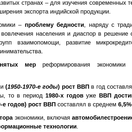
развитых странах – для изучения современных т
ширения экспорта индийской продукции.
номики –
проблему бедности
, наряду с трад
 вовлечения населения и диаспор в решение 
упп взаимопомощи, развитие микрокредит
инимательства.
инятых мер
реформирования экономики И
ии
(
1950-1970-е годы
) рост ВВП
в год составл
ды, то в период
1980-х годов
уже
ВВП дости
0-е годов) рост ВВП
составлял в среднем
6,5%
тора
экономики, включая
автомобилестроен
формационные технологии
.