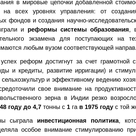
вания в мировые цепочки добавленной стоимо
 на всех уровнях управления: от создания
ых фондов и создания научно-исследовательс
сыграли и
реформы системы образования
, 
ительного экзамена для поступающих на те
нимаются любым вузом соответствующей направ
успех реформ достигнут за счет грамотной с
суды и кредиты, развитие ирригации) и стиму
сельхозкультур и эффективному ведению хозя
средоточили свое внимание на продуктивнос
овольственного зерна в Индии резко возросл
948 году до 4,7
тонны с
1
га
в 1975 году
с той ж
аны сыграла
инвестиционная политика
, кот
уделяла особое внимание стимулированию пр