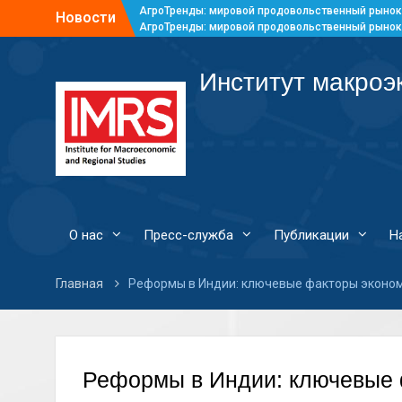
АгроТренды: мировой продовольственный рынок
Новости
АгроТренды: мировой продовольственный рынок
АгроТренды: мировой продовольственный рынок
АгроТренды: мировой продовольственный рынок
Институт макроэ
О нас
Пресс-служба
Публикации
Н
Главная
Реформы в Индии: ключевые факторы эконом
Реформы в Индии: ключевые 