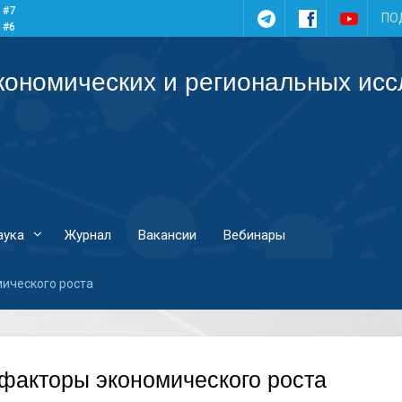
 #7
Telegram
Facebook
YouTub
ПО
 #6
 #5
 #4
кономических и региональных ис
аука
Журнал
Вакансии
Вебинары
ического роста
факторы экономического роста