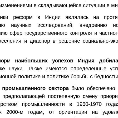
 изменениями в складывающейся ситуации в мир
ики реформ в Индии являлась на протяж
нию научных исследований, внедрению н
ию сфер государственного контроля и частног
населения и диаспор в решение социально-эк
еформ
наибольших успехов Индия добила
ке науки. Также имеются определенные успе
ионной политике и политике борьбы с бедность
и промышленного сектора
было обеспечено 
 предполагающей постепенную смену приори
арством промышленности в 1960-1970 год
 к 2000-м годам, от ориентации на удовл