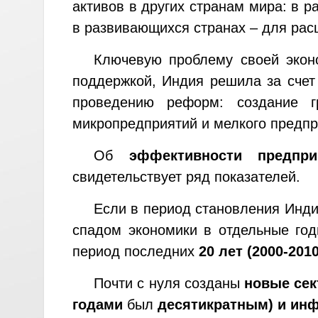
активов в других странам мира: в 
в развивающихся странах – для рас
Ключевую проблему своей эко
поддержкой, Индия решила за счет
проведению реформ: создание гр
микропредприятий и мелкого предпр
Об
эффективности предпр
свидетельствует ряд показателей.
Если в период становления Инд
спадом экономики в отдельные го
период последних
20 лет
(2000-201
Почти с нуля созданы
новые сек
годами
был
десятикратным) и ин