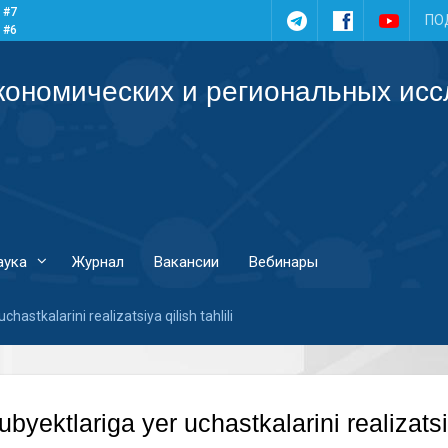
 #7
Telegram
Facebook
YouTub
ПО
 #6
 #5
 #4
кономических и региональных ис
аука
Журнал
Вакансии
Вебинары
hastkalarini realizatsiya qilish tahlili
byektlariga yer uchastkalarini realizatsiy