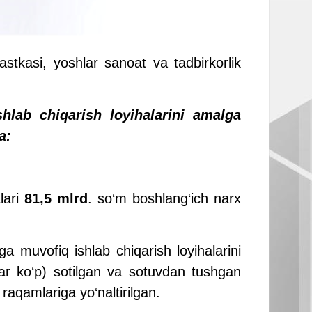
stkasi, yoshlar sanoat va tadbirkorlik
hlab chiqarish loyihalarini amalga
a:
lari
81,5 mlrd
. so‘m boshlang‘ich narx
ga muvofiq ishlab chiqarish loyihalarini
ar ko‘p) sotilgan va sotuvdan tushgan
raqamlariga yo‘naltirilgan.