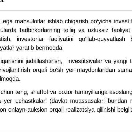
ega mahsulotlar ishlab chiqarish bo‘yicha investit
larda tadbirkorlarning to‘liq va uzluksiz faoliyat
ish, investorlar faoliyatini qo‘llab-quvvatlash 
iyatlar yaratib bermoqda.
ishini jadallashtirish, investitsiyalar va yangi tex
ni rivojlantirish orqali bo‘sh yer maydonlaridan sa
elmoqda.
uchun teng, shaffof va bozor tamoyillariga asoslang
yer uchastkalari (davlat muassasalari bundan m
ron onlayn-auksion orqali realizatsiya qilinishi bel