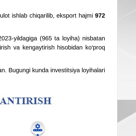
lot ishlab chiqarilib, eksport hajmi
972
2023-yildagiga (965 ta loyiha) nisbatan
rish va kengaytirish hisobidan ko‘proq
n. Bugungi kunda investitsiya loyihalari