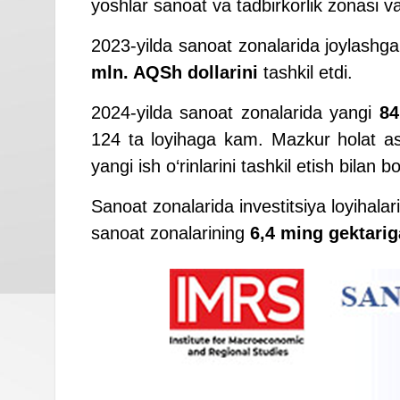
yoshlar sanoat va tadbirkorlik zonasi 
2023-yilda sanoat zonalarida joylash
mln. AQSh dollarini
tashkil etdi.
2024-yilda sanoat zonalarida yangi
84
124 ta loyihaga kam. Mazkur holat aso
yangi ish o‘rinlarini tashkil etish bilan bo
Sanoat zonalarida investitsiya loyihala
sanoat zonalarining
6,4 ming gektar
ig