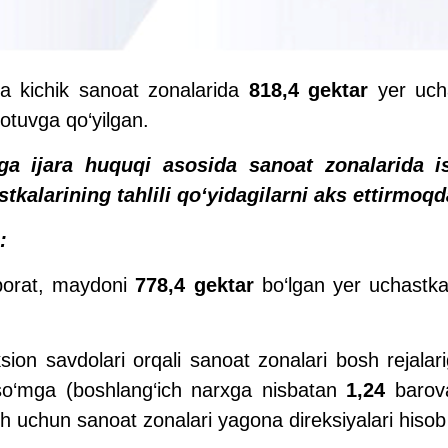
da kichik sanoat zonalarida
818,4 gektar
yer ucha
otuvga qo‘yilgan.
ga ijara huquqi asosida sanoat zonalarida is
tkalarining tahlili qo‘yidagilarni aks ettirmoqd
:
borat, maydoni
778,4 gektar
bo‘lgan
yer uchastka
ion savdolari orqali sanoat zonalari bosh rejalari
so‘mga (boshlang‘ich narxga nisbatan
1,24
barov
ish uchun sanoat zonalari yagona direksiyalari hisob 