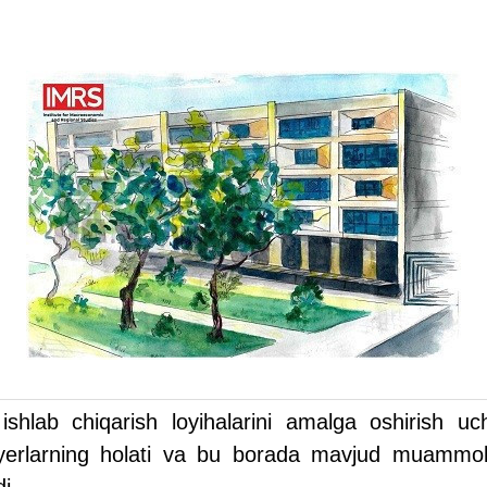
shlab chiqarish loyihalarini amalga oshirish uch
an yerlarning holati va bu borada mavjud muammola
i.