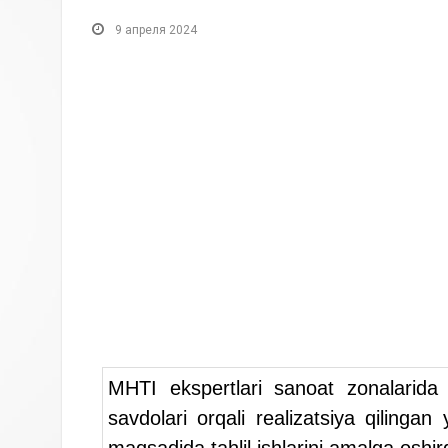
9 апреля 2024
MHTI ekspertlari sanoat zonalarida i
savdolari orqali realizatsiya qiling
maqsadida tahlil ishlarini amalga oshird