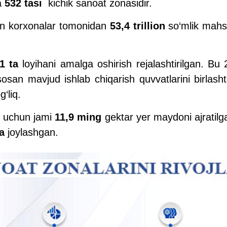
va
532 tasi
kichik sanoat zonasidir.
gan korxonalar tomonidan
53,4 trillion
so‘mlik mahsu
1 ta
loyihani amalga oshirish rejalashtirilgan. Bu 
san mavjud ishlab chiqarish quvvatlarini birlashti
g‘liq.
ri uchun jami
11,9 ming
gektar yer maydoni ajratilga
a
joylashgan.