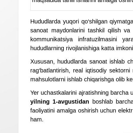
Hududlarda yuqori qo‘shilgan qiymatga 
sanoat maydonlarini tashkil qilish va u
kommunikatsiya infratuzilmasini yarat
hududlarning rivojlanishiga katta imkon
Xususan, hududlarda sanoat ishlab chiqar
rag‘batlantirish, real iqtisodiy sektor
mahsulotlarni ishlab chiqarishga olib k
Yer uchastkalarini ajratishning barcha 
yilning 1-avgustidan
boshlab barcha 
faoliyatini amalga oshirish uchun elekt
ham.