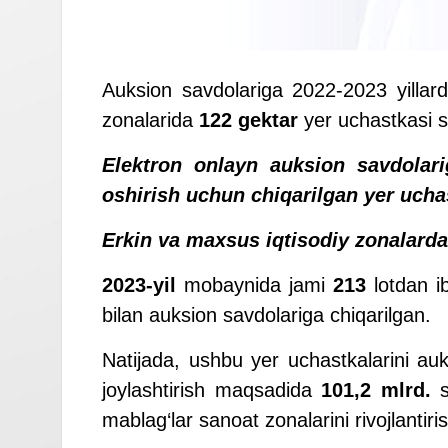
Auksion savdolariga 2022-2023 yillar
zonalarida
122 gektar
yer uchastkasi s
Elektron onlayn auksion savdolari
oshirish uchun chiqarilgan yer uchas
Erkin va maxsus iqtisodiy zonalarda
2023-
yil
mobaynida jami
213
lotdan i
bilan auksion savdolariga chiqarilgan.
Natijada, ushbu yer uchastkalarini auks
joylashtirish maqsadida
101,2 mlrd.
mablag‘lar sanoat zonalarini rivojlantir