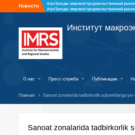
АгроТренды: мировой продовольственный рынок
Новости
АгроТренды: мировой продовольственный рынок
АгроТренды: мировой продовольственный рынок
АгроТренды: мировой продовольственный рынок
Институт макроэ
О нас
Пресс-служба
Публикации
Н
Главная
Sanoat zonalarida tadbirkorlik subyektlariga yer uc
Sanoat zonalarida tadbirkorlik su