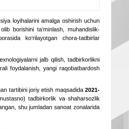
siya loyihalarini amalga oshirish uchun
 olib borishini ta’minlash, muhandislik-
borasida ko‘rilayotgan chora-tadbirlar
nologiyalarni jalb qilish, tadbirkorlikni
marali foydalanish, yangi raqobatbardosh
an tartibini joriy etish maqsadida
2021-
ustasno) tadbirkorlik va shaharsozlik
gilangan, shu jumladan sanoat zonalarida