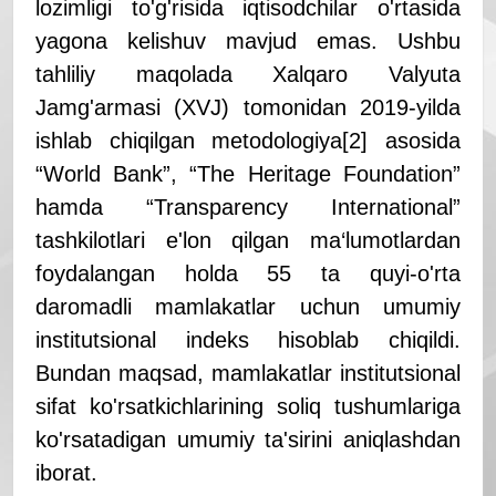
lozimligi to'g'risida iqtisodchilar o'rtasida
yagona kelishuv mavjud emas. Ushbu
tahliliy maqolada Xalqaro Valyuta
Jamg'armasi (XVJ) tomonidan 2019-yilda
ishlab chiqilgan metodologiya
[2]
asosida
“World Bank”, “The Heritage Foundation”
hamda “Transparency International”
tashkilotlari e'lon qilgan ma‘lumotlardan
foydalangan holda 55 ta quyi-o'rta
daromadli mamlakatlar uchun umumiy
institutsional indeks hisoblab chiqildi.
Bundan maqsad, mamlakatlar institutsional
sifat ko'rsatkichlarining soliq tushumlariga
ko'rsatadigan umumiy ta'sirini aniqlashdan
iborat.