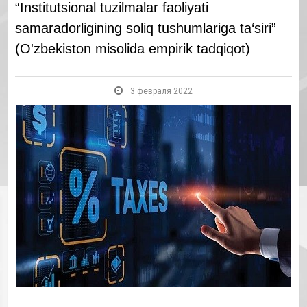
“Institutsional tuzilmalar faoliyati
samaradorligining soliq tushumlariga ta‘siri”
(O'zbekiston misolida empirik tadqiqot)
3 февраля 2022