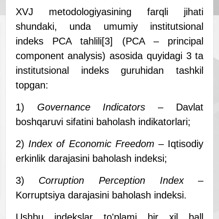
XVJ metodologiyasining farqli jihati
shundaki, unda umumiy institutsional
indeks PCA tahlili
[3]
(PCA – principal
component analysis) asosida quyidagi 3 ta
institutsional indeks guruhidan tashkil
topgan:
1)
Governance Indicators
– Davlat
boshqaruvi sifatini baholash indikatorlari;
2)
Index of Economic Freedom
– Iqtisodiy
erkinlik darajasini baholash indeksi;
3)
Corruption Perception Index
–
Korruptsiya darajasini baholash indeksi.
Ushbu indekslar to'plami bir xil ball