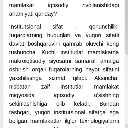
mamlakat iqtisodiy rivojlanishidagi
ahamiyati qanday?
Institutsional sifat – qonunchilik,
fuqarolarning huquqlari va yuqori sifatli
davlat boshqaruvini qamrab oluvchi keng
tushuncha. Kuchli institutlar mamlakatda
makroiqtisodiy siyosatni samarali amalga
oshirish orqali fuqarolarning hayot sifatini
yaxshilashga xizmat qiladi. Aksincha,
nisbatan zaif institutlar mamlakat
miqyosida iqtisodiy o'sishning
sekinlashishiga olib keladi. Bundan
tashqari, yuqori institutsional sifatga ega
bo'lgan mamlakatlar ilg'or texnologiyalarni