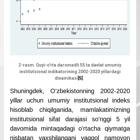
2-rasm. Quyi-o'rta daromadli 55 ta davlat umumiy
institutsional indikatorining 2002-2020 yillardagi
dinamikasi
[5]
.
Shuningdek, O'zbekistonning 2002-2020
yillar uchun umumiy institutsional indeks
hisoblab chiqilganida, mamlakatimizning
institutsional sifat darajasi so'nggi 5 yil
davomida mintaqadagi o'rtacha qiymatga
nisbatan yaxshilangani yaqqol namoyon