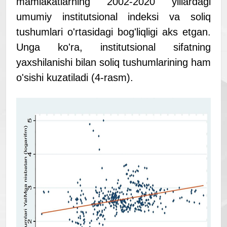
mamlakatlarning 2002-2020 yillardagi
umumiy institutsional indeksi va soliq
tushumlari o'rtasidagi bog'liqligi aks etgan.
Unga ko'ra, institutsional sifatning
yaxshilanishi bilan soliq tushumlarining ham
o'sishi kuzatiladi (4-rasm).