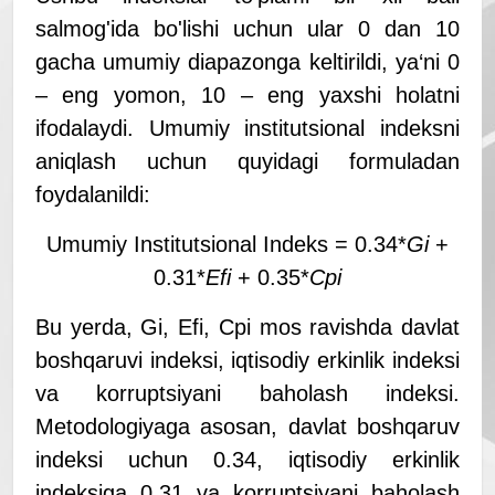
salmog'ida bo'lishi uchun ular 0 dan 10
gacha umumiy diapazonga keltirildi, ya‘ni 0
– eng yomon, 10 – eng yaxshi holatni
ifodalaydi. Umumiy institutsional indeksni
aniqlash uchun quyidagi formuladan
foydalanildi:
Umumiy Institutsional Indeks = 0.34*
Gi
+
0.31*
Efi
+ 0.35*
Cpi
Bu yerda, Gi, Efi, Cpi mos ravishda davlat
boshqaruvi indeksi, iqtisodiy erkinlik indeksi
va korruptsiyani baholash indeksi.
Metodologiyaga asosan, davlat boshqaruv
indeksi uchun 0.34, iqtisodiy erkinlik
indeksiga 0.31 va korruptsiyani baholash