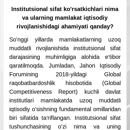
Institutsional sifat ko'
rsatkichlari nima
va ularning mamlakat iqtisodiy
rivojlanishidagi ahamiyati qanday?
So'nggi yillarda mamlakatlarning uzoq
muddatli rivojlanishida institutsional sifat
darajasining muhimligiga alohida e‘tibor
qaratilmoqda. Jumladan, Jahon Iqtisodiy
Forumining 2018-yildagi Global
raqobatbardoshlik hisobotida (Global
Competitiveness Report) kuchli davlat
institutlari mamlakatda uzoq muddatli
iqtisodiy o'sishning fundamental omillaridan
biri sifatida ta‘riflangan.
Institutsional sifat
tushunchasining o
'zi nima va uning