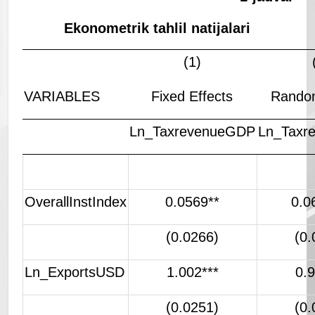
Ekonometrik tahlil natijalari
(1)
VARIABLES
Fixed Effects
Random
Ln_TaxrevenueGDP
Ln_Taxr
OverallInstIndex
0.0569**
0.0
(0.0266)
(0.
Ln_ExportsUSD
1.002***
0.9
(0.0251)
(0.