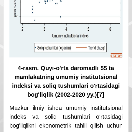
4-rasm. Quyi-o'
rta daromadli 55 ta
mamlakatning umumiy institutsional
indeksi va soliq tushumlari o'
rtasidagi
bog'
liqlik (2002-2020 yy.)
[7]
Mazkur ilmiy ishda umumiy institutsional
indeks va soliq tushumlari o'rtasidagi
bog'liqlikni ekonometrik tahlil qilish uchun