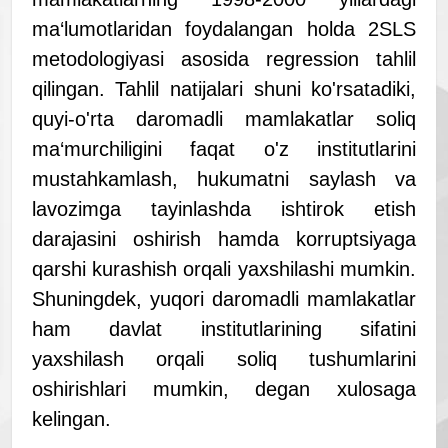
ma‘lumotlaridan foydalangan holda 2SLS
metodologiyasi asosida regression tahlil
qilingan. Tahlil natijalari shuni ko'rsatadiki,
quyi-o'rta daromadli mamlakatlar soliq
ma‘murchiligini faqat o'z institutlarini
mustahkamlash, hukumatni saylash va
lavozimga tayinlashda ishtirok etish
darajasini oshirish hamda korruptsiyaga
qarshi kurashish orqali yaxshilashi mumkin.
Shuningdek, yuqori daromadli mamlakatlar
ham davlat institutlarining sifatini
yaxshilash orqali soliq tushumlarini
oshirishlari mumkin, degan xulosaga
kelingan.