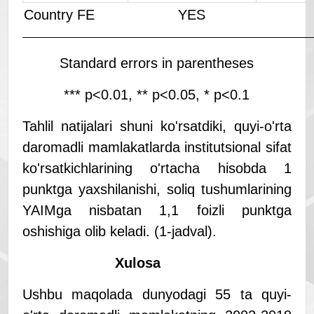
Country FE
YES
Standard errors in parentheses
*** p<0.01, ** p<0.05, * p<0.1
Tahlil natijalari shuni ko'rsatdiki, quyi-o'rta
daromadli mamlakatlarda institutsional sifat
ko'rsatkichlarining o'rtacha hisobda 1
punktga yaxshilanishi, soliq tushumlarining
YAIMga nisbatan 1,1 foizli punktga
oshishiga olib keladi. (1-jadval).
Xulosa
Ushbu maqolada dunyodagi 55 ta quyi-