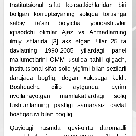
Institutsional sifat ko'rsatkichlaridan biri
bo'lgan korruptsiyaning soliqqa tortishga
salbiy ta‘siri bo'yicha yondashuvlar
iqtisodchi olimlar Ajaz va Ahmadlarning
ilmiy ishlarida [3] aks etgan. Ular 25 ta
davlatning 1990-2005 yillardagi panel
ma‘lumotlarini GMM usulida tahlil qilgach,
institutsional sifat soliq yig'imi bilan sezilarli
darajada bog'liq, degan xulosaga keldi.
Boshqacha qilib aytganda, ayrim
rivojlanayotgan mamlakatlardagi soliq
tushumlarining pastligi samarasiz davlat
boshqaruvi bilan bog'liq.
Quyidagi rasmda quyi-o'rta daromadli