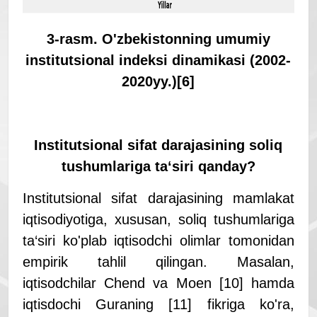
3-rasm. O'
zbekistonning u
mumiy
i
nstitutsional indeksi
dinamikasi (2002-
2020yy.)
[6]
I
nstitutsional sifat darajasi
ning soliq
tushumlariga ta‘siri qanday?
Institutsional sifat darajasining mamlakat
iqtisodiyotiga, xususan, soliq tushumlariga
ta‘siri ko'plab iqtisodchi olimlar tomonidan
empirik tahlil qilingan. Masalan,
iqtisodchilar Chend va Moen [10] hamda
iqtisdochi Guraning [11] fikriga ko'ra,