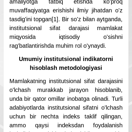
amaliyotga tatbiq etishda ko'proq
muvaffaqiyatga erishishi ilmiy jihatdan o'z
tasdig'ini topgan
[1]
. Bir so'z bilan aytganda,
institutsional sifat darajasi mamlakat
miqyosida iqtisodiy o'sishni
rag'batlantirishda muhim rol o'ynaydi.
Umumiy institutsional indikatorni
hisoblash metodologiyasi
Mamlakatning i
nstitutsional sifat darajasini
o'lchash murakkab jarayon hisoblanib,
unda bir qator omillar inobatga olinadi. Turli
adabiyotlarda institutsional sifatni o'lchash
uchun bir nechta indeks taklif qilingan,
ammo qaysi indeksdan foydalanish