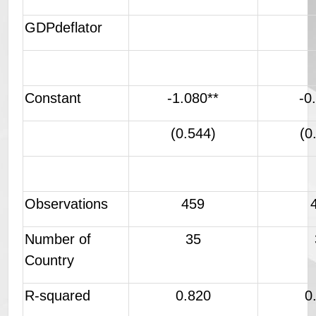
GDPdeflator
Constant
-1.080**
-0
(0.544)
(0
Observations
459
Number of
35
Country
R-squared
0.820
0