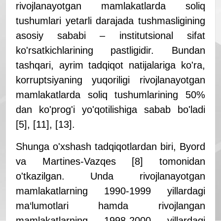
rivojlanayotgan mamlakatlarda soliq
tushumlari yetarli darajada tushmasligining
asosiy sababi – institutsional sifat
ko'rsatkichlarining pastligidir. Bundan
tashqari, ayrim tadqiqot natijalariga ko'ra,
korruptsiyaning yuqoriligi rivojlanayotgan
mamlakatlarda soliq tushumlarining 50%
dan ko'prog'i yo'qotilishiga sabab bo'ladi
[5], [11], [13].
Shunga o'xshash tadqiqotlardan biri, Byord
va Martines-Vazqes [8] tomonidan
o'tkazilgan. Unda rivojlanayotgan
mamlakatlarning 1990-1999 yillardagi
ma‘lumotlari hamda rivojlangan
mamlakatlarning 1998-2000 yillardagi