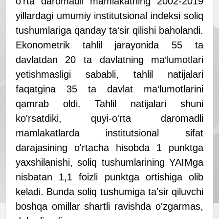
o'rta daromadli mamlakatning 2002-2019
yillardagi umumiy institutsional indeksi soliq
tushumlariga qanday ta‘sir qilishi baholandi.
Ekonometrik tahlil jarayonida 55 ta
davlatdan 20 ta davlatning ma‘lumotlari
yetishmasligi sababli, tahlil natijalari
faqatgina 35 ta davlat ma‘lumotlarini
qamrab oldi.
Tahlil natijalari shuni
ko'rsatdiki, quyi-o'rta daromadli
mamlakatlarda institutsional sifat
darajasining o'rtacha hisobda 1 punktga
yaxshilanishi, soliq tushumlarining YAIMga
nisbatan 1,1 foizli punktga ortishiga olib
keladi.
Bunda soliq tushumiga ta'sir qiluvchi
boshqa omillar shartli ravishda o'zgarmas,