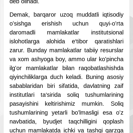
deb olinadi.
Demak, barqaror uzoq muddatli iqtisodiy
o'sishga erishish
uchun quyi-o'rta
daromadli mamlakatlar
institutsional
islohotlarga alohida e‘tibor qaratishlari
zarur. Bunday mamlakatlar
tabiiy resurslar
va xom
ashyoga boy, ammo ular ko'pincha
ilg'or mamlakatlar bilan raqobatlashishda
qiyinchiliklarga duch keladi.
Buning asosiy
sabablaridan biri sifatida, davlatning zaif
institutlari ta‘sirida soliq tushumlarining
pasayishini keltirishimiz mumkin.
Soliq
tushumlarining yetarli bo'lmasligi esa o'z
navbatida, byudjet taqchilligini qoplash
uchun mamlakatda ichki va tashqi qarzga