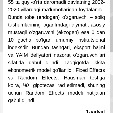
55 ta quyi-o'rta daromadli davlatning 2002-
2020 yillardagi ma‘lumotlaridan foydalanildi.
Bunda tobe (endogen) o'zgaruvchi – soliq
tushumlarining logarifmdagi qiymati, asosiy
mustaqil o'zgaruvchi (ekzogen) esa 0 dan
10 gacha bo'lgan umumiy institutsional
indeksdir. Bundan tashqari, eksport hajmi
va YAIM deflyatori nazorat o'zgaruvchilari
sifatida qabul qilindi. Tadqiqotda ikkita
ekonometrik model qo'llanildi: Fixed Effects
va Random Effects. Hausman testiga
ko'ra,
H
0
gipotezasi rad etilmadi, shuning
uchun Random Effects modeli natijalari
qabul qilindi.
1-jadval