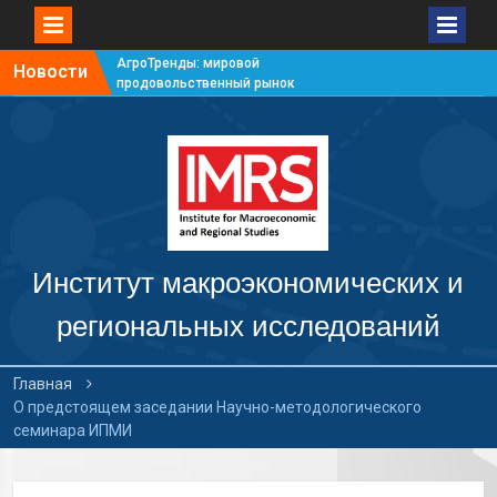
АгроТренды: мировой
Новости
продовольственный рынок
#7
АгроТренды: мировой
продовольственный рынок
#6
АгроТренды: мировой
продовольственный рынок
#5
АгроТренды: мировой
продовольственный рынок
Институт макроэкономических и
#4
региональных исследований
Главная
О предстоящем заседании Научно-методологического
семинара ИПМИ