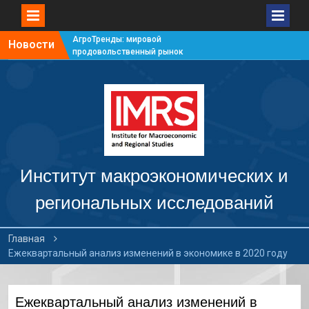
АгроТренды: мировой
Новости
продовольственный рынок
#7
АгроТренды: мировой
продовольственный рынок
#6
АгроТренды: мировой
продовольственный рынок
#5
АгроТренды: мировой
продовольственный рынок
Институт макроэкономических и
#4
региональных исследований
Главная
Ежеквартальный анализ изменений в экономике в 2020 году
Ежеквартальный анализ изменений в