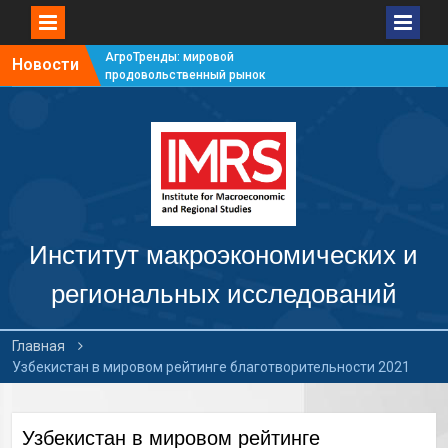
АгроТренды: мировой
Новости
продовольственный рынок
#7
АгроТренды: мировой
продовольственный рынок
#6
АгроТренды: мировой
продовольственный рынок
#5
АгроТренды: мировой
продовольственный рынок
Институт макроэкономических и
#4
региональных исследований
Главная
Узбекистан в мировом рейтинге благотворительности 2021
Узбекистан в мировом рейтинге