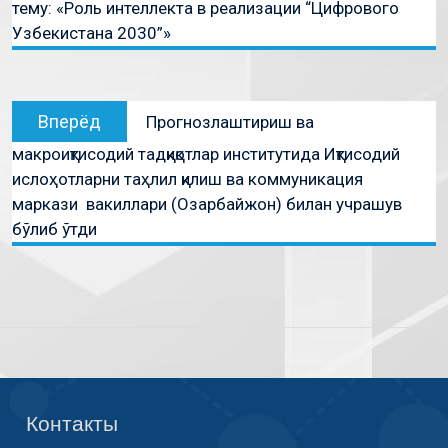
тему: «Роль интеллекта в реализации “Цифрового
Узбекистана 2030”»
Вперёд
Прогнозлаштириш ва
макроиқтисодий тадқиқотлар институтида Иқтисодий
ислоҳотларни таҳлил қилиш ва коммуникация
маркази вакиллари (Озарбайжон) билан учрашув
бўлиб ўтди
Контакты