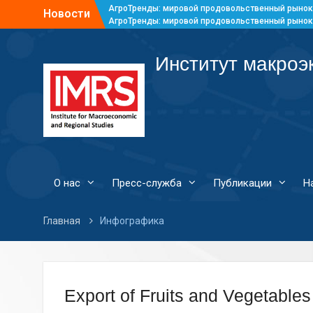
АгроТренды: мировой продовольственный рынок
Новости
АгроТренды: мировой продовольственный рынок
АгроТренды: мировой продовольственный рынок
АгроТренды: мировой продовольственный рынок
Институт макроэ
О нас
Пресс-служба
Публикации
Н
Главная
Инфографика
Export of Fruits and Vegetables