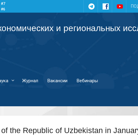
 #7
Telegram
Facebook
YouTub
ПО
 #6
 #5
 #4
кономических и региональных ис
аука
Журнал
Вакансии
Вебинары
 of the Republic of Uzbekistan in Janua