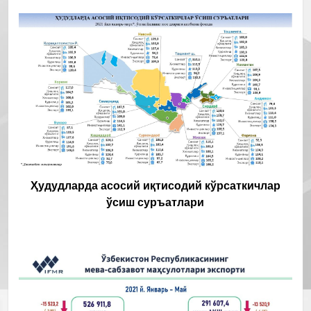
Ҳудудларда асосий иқтисодий кўрсаткичлар
ўсиш суръатлари