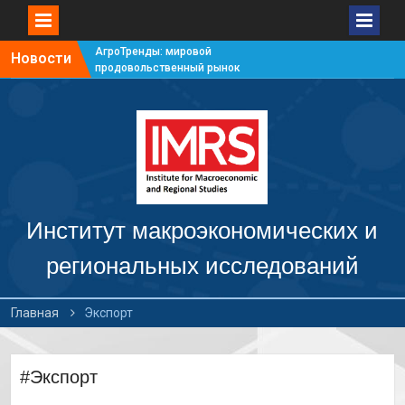
АгроТренды: мировой
Новости
продовольственный рынок
#7
АгроТренды: мировой
продовольственный рынок
#6
АгроТренды: мировой
продовольственный рынок
#5
АгроТренды: мировой
продовольственный рынок
Институт макроэкономических и
#4
региональных исследований
Главная
Экспорт
#Экспорт