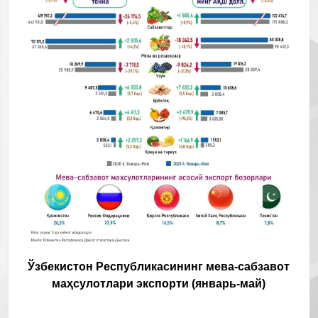
Ўзбекистон Республикасининг мева-сабзавот
маҳсулотлари экспорти (январь-май)