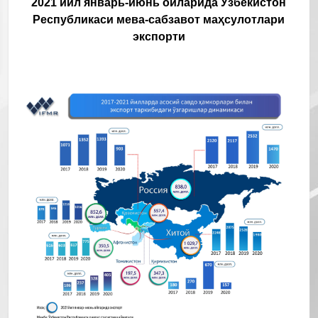
2021 йил январь-июнь ойларида Ўзбекистон
Республикаси мева-сабзавот маҳсулотлари
экспорти