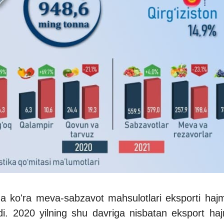
iga ko'ra meva-sabzavot mahsulotlari eksporti hajm
di. 2020 yilning shu davriga nisbatan eksport ha