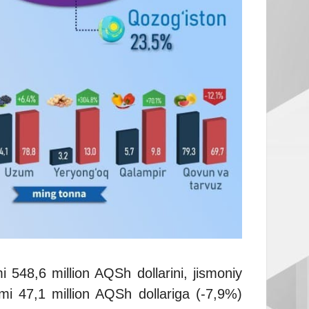
i 548,6 million AQSh dollarini, jismoniy
jmi 47,1 million AQSh dollariga (-7,9%)