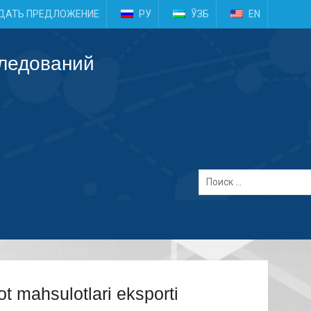
e
ДАТЬ ПРЕДЛОЖЕНИЕ
РУ
ЎЗБ
EN
следований
t mahsulotlari eksporti