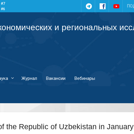
 #7
Telegram
Facebook
YouTub
ПО
 #6
 #5
 #4
кономических и региональных ис
аука
Журнал
Вакансии
Вебинары
 of the Republic of Uzbekistan in Janua