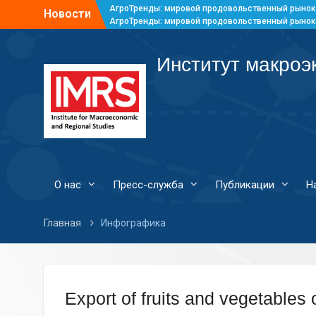
АгроТренды: мировой продовольственный рынок
Новости
АгроТренды: мировой продовольственный рынок
АгроТренды: мировой продовольственный рынок
АгроТренды: мировой продовольственный рынок
Институт макроэ
О нас
Пресс-служба
Публикации
Н
Главная
Инфографика
Export of fruits and vegetables