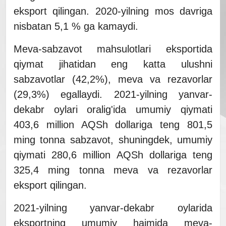
eksport qilingan. 2020-yilning mos davriga
nisbatan 5,1 % ga kamaydi.
Meva-sabzavot mahsulotlari eksportida
qiymat jihatidan eng katta ulushni
sabzavotlar (42,2%), meva va rezavorlar
(29,3%) egallaydi. 2021-yilning yanvar-
dekabr oylari oralig'ida umumiy qiymati
403,6 million AQSh dollariga teng 801,5
ming tonna sabzavot, shuningdek, umumiy
qiymati 280,6 million AQSh dollariga teng
325,4 ming tonna meva va rezavorlar
eksport qilingan.
2021-yilning yanvar-dekabr oylarida
eksportning umumiy hajmida meva-