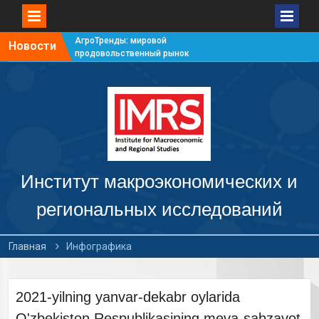
АгроТренды: мировой
Новости
продовольственный рынок
#7
АгроТренды: мировой
продовольственный рынок
#6
АгроТренды: мировой
продовольственный рынок
#5
АгроТренды: мировой
продовольственный рынок
Институт макроэкономических и
#4
региональных исследований
Главная
Инфографика
2021-yilning yanvar-dekabr oylarida
O'zbekiston Respublikasining meva-sabzavot