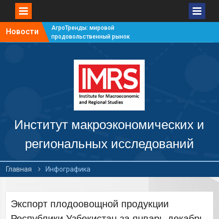
АгроТренды: мировой
Новости
продовольственный рынок
#7
АгроТренды: мировой
продовольственный рынок
#6
АгроТренды: мировой
продовольственный рынок
#5
АгроТренды: мировой
продовольственный рынок
Институт макроэкономических и
#4
региональных исследований
Главная
Инфографика
Экспорт плодоовощной продукции
Республики Узбекистан за январь-декабрь