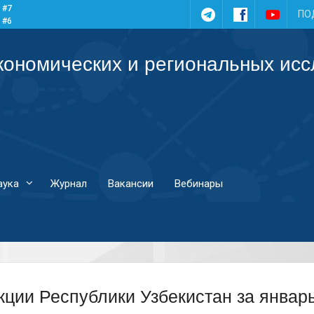
 #7
Telegram
Facebook
YouTub
ПО
 #6
 #5
 #4
кономических и региональных ис
аука
Журнал
Вакансии
Вебинары
ции Республики Узбекистан за январь 