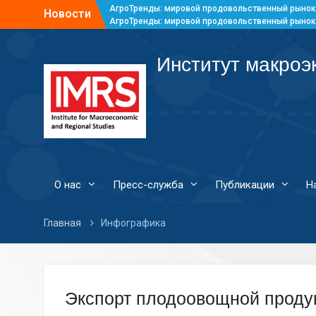
АгроТренды: мировой продовольственный рынок
Новости
АгроТренды: мировой продовольственный рынок
АгроТренды: мировой продовольственный рынок
АгроТренды: мировой продовольственный рынок
Институт макроэ
О нас
Пресс-служба
Публикации
Н
Главная
Инфографика
Экспорт плодоовощной продук