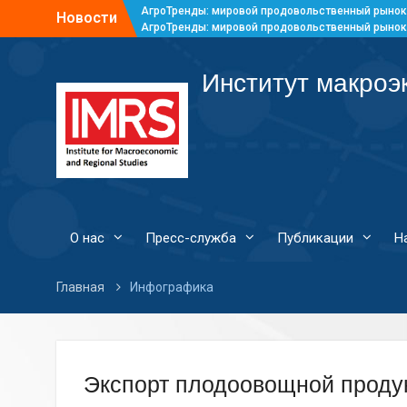
АгроТренды: мировой продовольственный рынок
Новости
АгроТренды: мировой продовольственный рынок
АгроТренды: мировой продовольственный рынок
АгроТренды: мировой продовольственный рынок
Институт макроэ
О нас
Пресс-служба
Публикации
Н
Главная
Инфографика
Экспорт плодоовощной продук