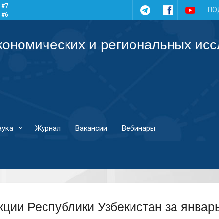
 #7
Telegram
Facebook
YouTub
ПО
 #6
 #5
 #4
кономических и региональных ис
аука
Журнал
Вакансии
Вебинары
ции Республики Узбекистан за январь