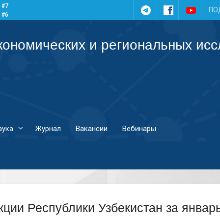
 #7
Telegram
Facebook
YouTub
ПО
 #6
 #5
 #4
кономических и региональных ис
аука
Журнал
Вакансии
Вебинары
ции Республики Узбекистан за январь-