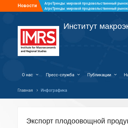
АгроТренды: мировой продовольственный рынок
Новости
АгроТренды: мировой продовольственный рынок
АгроТренды: мировой продовольственный рынок
АгроТренды: мировой продовольственный рынок
Институт макроэ
О нас
Пресс-служба
Публикации
Н
Главная
Инфографика
Экспорт плодоовощной продук