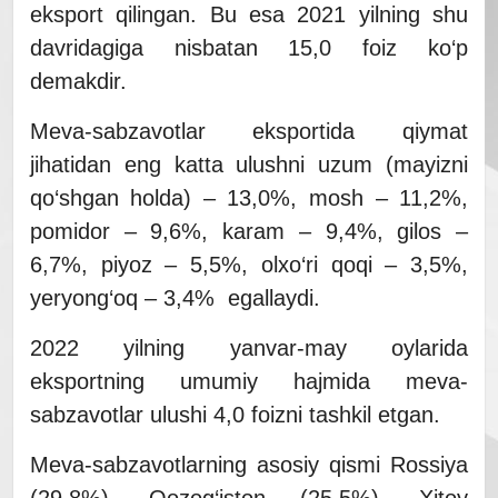
eksport qilingan. Bu esa 2021 yilning shu
davridagiga nisbatan 15,0 foiz ko‘p
demakdir.
Meva-sabzavotlar eksportida qiymat
jihatidan eng katta ulushni uzum (mayizni
qo‘shgan holda) – 13,0%, mosh – 11,2%,
pomidor – 9,6%, karam – 9,4%, gilos –
6,7%, piyoz – 5,5%, olxo‘ri qoqi – 3,5%,
yeryong‘oq – 3,4% egallaydi.
2022 yilning yanvar-may oylarida
eksportning umumiy hajmida meva-
sabzavotlar ulushi 4,0 foizni tashkil etgan.
Meva-sabzavotlarning asosiy qismi Rossiya