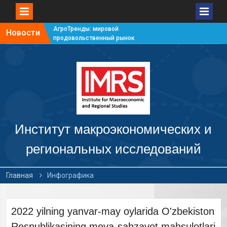
АгроТренды: мировой
Новости
продовольственный рынок
#7
АгроТренды: мировой
продовольственный рынок
#6
АгроТренды: мировой
продовольственный рынок
#5
АгроТренды: мировой
продовольственный рынок
Институт макроэкономических и
#4
региональных исследований
Главная
Инфографика
2022 yilning yanvar-may oylarida O'zbekiston
Respublikasining meva-sabzavot mahsulotlari