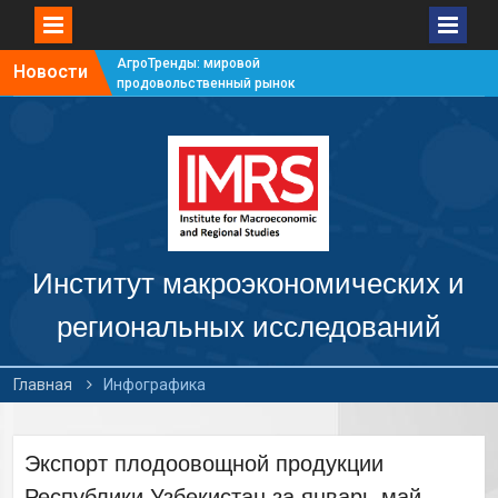
АгроТренды: мировой
Новости
продовольственный рынок
#7
АгроТренды: мировой
продовольственный рынок
#6
АгроТренды: мировой
продовольственный рынок
#5
АгроТренды: мировой
продовольственный рынок
Институт макроэкономических и
#4
региональных исследований
Главная
Инфографика
Экспорт плодоовощной продукции
Республики Узбекистан за январь-май