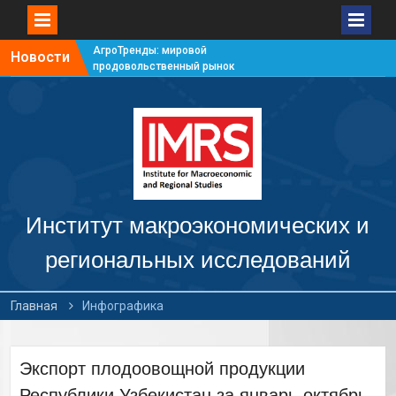
АгроТренды: мировой
Новости
продовольственный рынок
#7
АгроТренды: мировой
продовольственный рынок
#6
АгроТренды: мировой
продовольственный рынок
#5
АгроТренды: мировой
продовольственный рынок
Институт макроэкономических и
#4
региональных исследований
Главная
Инфографика
Экспорт плодоовощной продукции
Республики Узбекистан за январь-октябрь