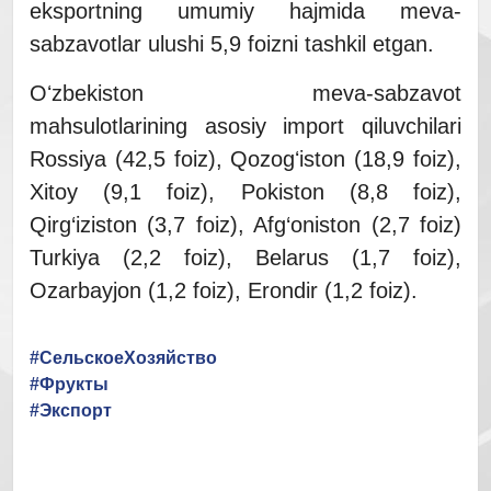
eksportning umumiy hajmida meva-
sabzavotlar ulushi 5,9 foizni tashkil etgan.
Oʻzbekiston meva-sabzavot
mahsulotlarining asosiy import qiluvchilari
Rossiya (42,5 foiz), Qozogʻiston (18,9 foiz),
Xitoy (9,1 foiz), Pokiston (8,8 foiz),
Qirg‘iziston (3,7 foiz), Afg‘oniston (2,7 foiz)
Turkiya (2,2 foiz), Belarus (1,7 foiz),
Ozarbayjon (1,2 foiz), Erondir (1,2 foiz).
#СельскоеХозяйство
#Фрукты
#Экспорт