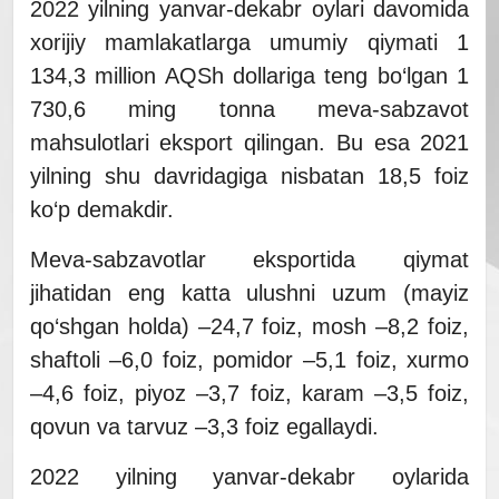
2022 yilning yanvar-dekabr oylari davomida
xorijiy mamlakatlarga umumiy qiymati 1
134,3 million AQSh dollariga teng bo‘lgan 1
730,6 ming tonna meva-sabzavot
mahsulotlari eksport qilingan. Bu esa 2021
yilning shu davridagiga nisbatan 18,5 foiz
ko‘p demakdir.
Meva-sabzavotlar eksportida qiymat
jihatidan eng katta ulushni uzum (mayiz
qo‘shgan holda) –24,7 foiz, mosh –8,2 foiz,
shaftoli –6,0 foiz, pomidor –5,1 foiz, xurmo
–4,6 foiz, piyoz –3,7 foiz, karam –3,5 foiz,
qovun va tarvuz –3,3 foiz egallaydi.
2022 yilning yanvar-dekabr oylarida