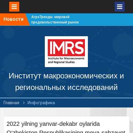
АгроТренды: мировой
Новости
продовольственный рынок
#7
АгроТренды: мировой
продовольственный рынок
#6
АгроТренды: мировой
продовольственный рынок
#5
АгроТренды: мировой
продовольственный рынок
Институт макроэкономических и
#4
региональных исследований
Главная
Инфографика
2022 yilning yanvar-dekabr oylarida
O‘zbekiston Respublikasining meva-sabzavot