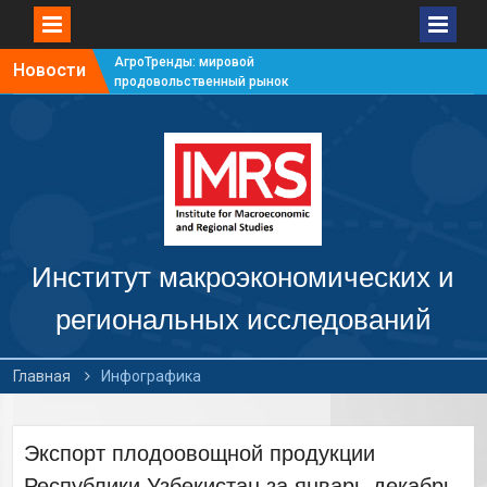
АгроТренды: мировой
Новости
продовольственный рынок
#7
АгроТренды: мировой
продовольственный рынок
#6
АгроТренды: мировой
продовольственный рынок
#5
АгроТренды: мировой
продовольственный рынок
Институт макроэкономических и
#4
региональных исследований
Главная
Инфографика
Экспорт плодоовощной продукции
Республики Узбекистан за январь-декабрь