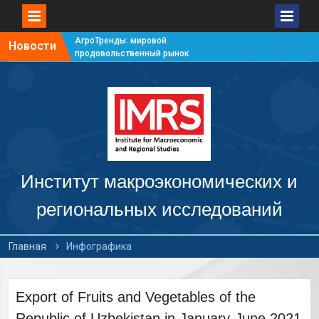
АгроТренды: мировой
Новости
продовольственный рынок
#7
АгроТренды: мировой
продовольственный рынок
#6
АгроТренды: мировой
продовольственный рынок
#5
АгроТренды: мировой
продовольственный рынок
Институт макроэкономических и
#4
региональных исследований
Главная
Инфографика
Export of Fruits and Vegetables of the
Republic of Uzbekistan in January-June 2021