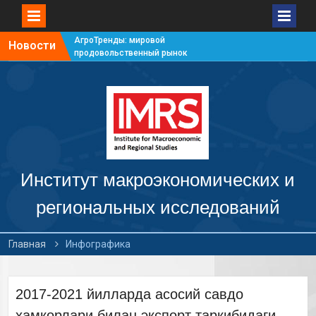
АгроТренды: мировой
Новости
продовольственный рынок
#7
АгроТренды: мировой
продовольственный рынок
#6
АгроТренды: мировой
продовольственный рынок
#5
АгроТренды: мировой
продовольственный рынок
Институт макроэкономических и
#4
региональных исследований
Главная
Инфографика
2017-2021 йилларда асосий савдо
ҳамкорлари билан экспорт таркибидаги