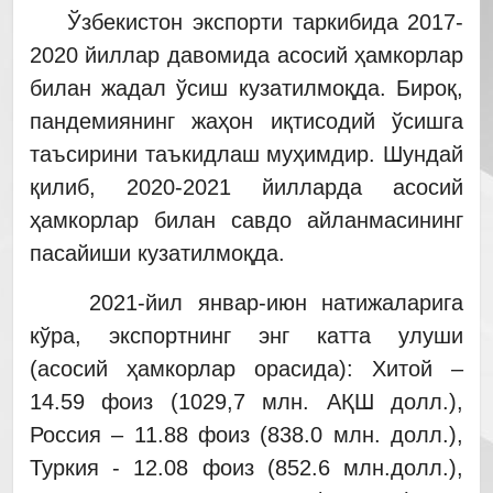
Ўзбекистон экспорти таркибида 2017-
2020 йиллар давомида асосий ҳамкорлар
билан жадал ўсиш кузатилмоқда. Бироқ,
пандемиянинг жаҳон иқтисодий ўсишга
таъсирини таъкидлаш муҳимдир. Шундай
қилиб, 2020-2021 йилларда асосий
ҳамкорлар билан савдо айланмасининг
пасайиши кузатилмоқда.
2021-йил январ-июн натижаларига
кўра, экспортнинг энг катта улуши
(асосий ҳамкорлар орасида): Хитой –
14.59 фоиз (1029,7 млн. АҚШ долл.),
Россия – 11.88 фоиз (838.0 млн. долл.),
Туркия - 12.08 фоиз (852.6 млн.долл.),