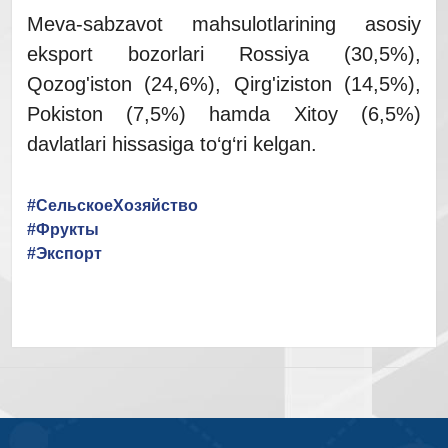
Meva-sabzavot mahsulotlarining asosiy
eksport bozorlari Rossiya (30,5%),
Qozog'iston (24,6%), Qirg'iziston (14,5%),
Pokiston (7,5%) hamda Xitoy (6,5%)
davlatlari hissasiga to‘g‘ri kelgan.
#СельскоеХозяйство
#Фрукты
#Экспорт