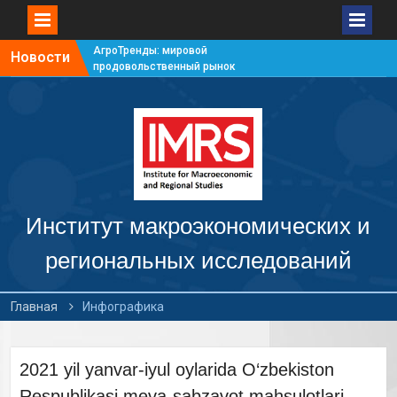
АгроТренды: мировой
Новости
продовольственный рынок
#7
АгроТренды: мировой
продовольственный рынок
#6
АгроТренды: мировой
продовольственный рынок
#5
АгроТренды: мировой
продовольственный рынок
Институт макроэкономических и
#4
региональных исследований
Главная
Инфографика
2021 yil yanvar-iyul oylarida O‘zbekiston
Respublikasi meva-sabzavot mahsulotlari