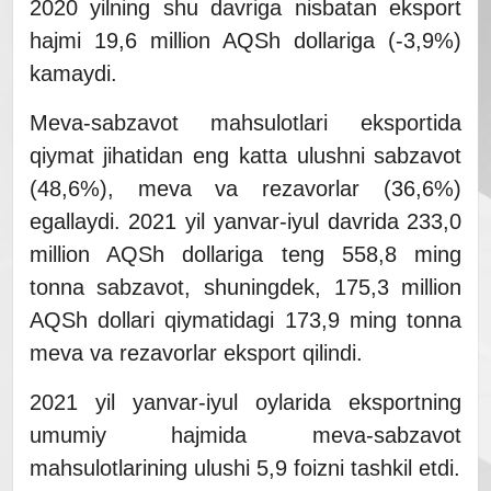
2020 yilning shu davriga nisbatan eksport
hajmi 19,6 million AQSh dollariga (-3,9%)
kamaydi.
Meva-sabzavot mahsulotlari eksportida
qiymat jihatidan eng katta ulushni sabzavot
(48,6%), meva va rezavorlar (36,6%)
egallaydi. 2021 yil yanvar-iyul davrida 233,0
million AQSh dollariga teng 558,8 ming
tonna sabzavot, shuningdek, 175,3 million
AQSh dollari qiymatidagi 173,9 ming tonna
meva va rezavorlar eksport qilindi.
2021 yil yanvar-iyul oylarida eksportning
umumiy hajmida meva-sabzavot
mahsulotlarining ulushi 5,9 foizni tashkil etdi.