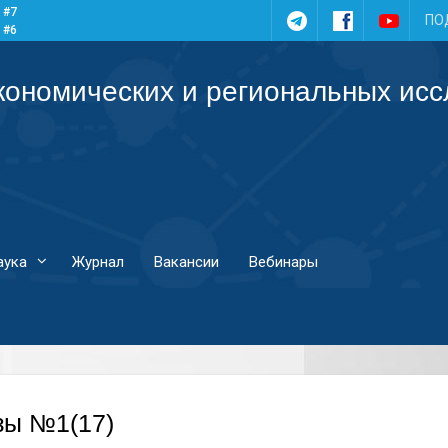
 #7
Telegram
Facebook
YouTub
ПО
 #6
 #5
 #4
кономических и региональных ис
аука
Журнал
Вакансии
Вебинары
зы №1(17)