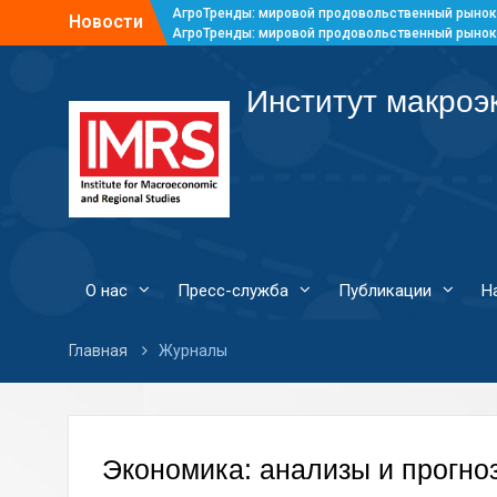
АгроТренды: мировой продовольственный рынок
Новости
АгроТренды: мировой продовольственный рынок
АгроТренды: мировой продовольственный рынок
АгроТренды: мировой продовольственный рынок
Институт макроэ
О нас
Пресс-служба
Публикации
Н
Главная
Журналы
Экономика: анализы и прогно