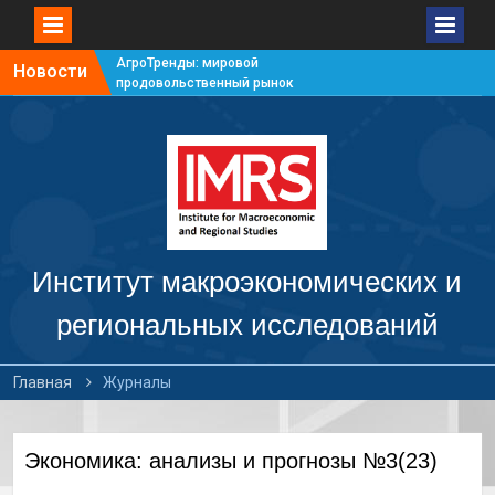
АгроТренды: мировой
Новости
продовольственный рынок
#7
АгроТренды: мировой
продовольственный рынок
#6
АгроТренды: мировой
продовольственный рынок
#5
АгроТренды: мировой
продовольственный рынок
Институт макроэкономических и
#4
региональных исследований
Главная
Журналы
Экономика: анализы и прогнозы №3(23)