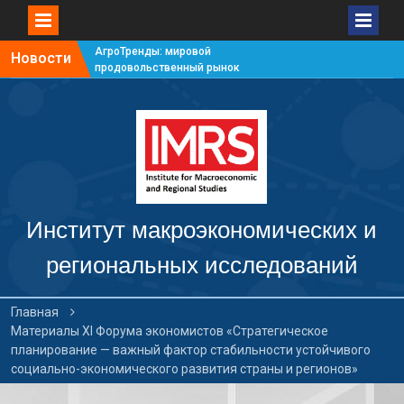
АгроТренды: мировой
Новости
продовольственный рынок
#7
АгроТренды: мировой
продовольственный рынок
#6
АгроТренды: мировой
продовольственный рынок
#5
АгроТренды: мировой
продовольственный рынок
Институт макроэкономических и
#4
региональных исследований
Главная
Материалы XI Форума экономистов «Стратегическое
планирование — важный фактор стабильности устойчивого
социально-экономического развития страны и регионов»