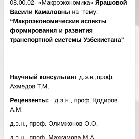
08.00.02- «Макроэкономика»
Ярашовой
Васили Камаловны
на тему:
“Макроэкономические аспекты
формирования и развития
транспортной системы Узбекистана”
Научный
консультант
д.э.н.,проф.
Ахмедов Т.М.
Рецензенты:
д.э.н., проф. Қодиров
А.М.
д.э.н., проф. Олимжонов О.О.
д.э.н., проф. Махкамова М.А.