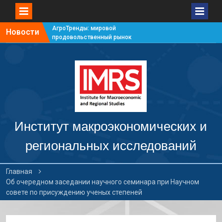
АгроТренды: мировой
Новости
продовольственный рынок
#7
АгроТренды: мировой
продовольственный рынок
#6
АгроТренды: мировой
продовольственный рынок
#5
АгроТренды: мировой
продовольственный рынок
Институт макроэкономических и
#4
региональных исследований
Главная
Об очередном заседании научного семинара при Научном
совете по присуждению ученых степеней