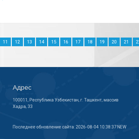
11
12
13
14
15
16
17
18
19
20
21
2
Адрес
100011, Республика Узбекистан, г. Ташкент, массив
Хадра, 33
Последнее обновление сайта: 2026-08-04 10:38:37 NEW