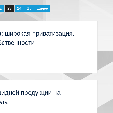
2
24
25
Далее
23
а: широкая приватизация,
бственности
видной продукции на
ода