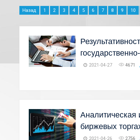
Назад
1
2
3
4
5
6
7
8
9
10
Результативност
государственно-
2021-04-27
4671
Аналитическая 
биржевых торга
2021-04-26
2756