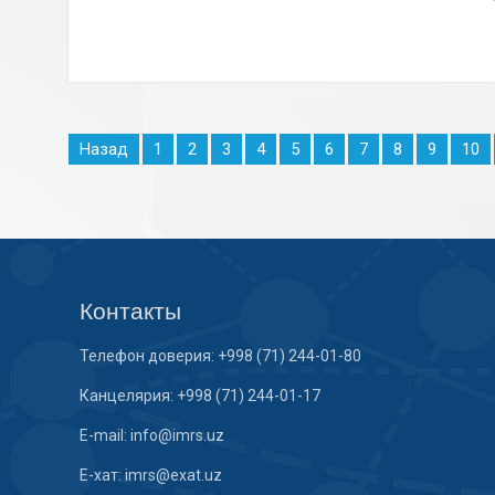
Назад
1
2
3
4
5
6
7
8
9
10
Контакты
Телефон доверия: +998 (71) 244-01-80
Канцелярия: +998 (71) 244-01-17
E-mail: info@imrs.uz
E-хат: imrs@exat.uz