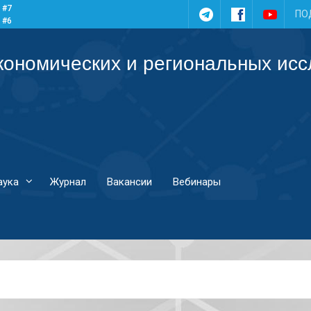
 #7
Telegram
Facebook
YouTub
ПО
 #6
 #5
 #4
кономических и региональных ис
аука
Журнал
Вакансии
Вебинары