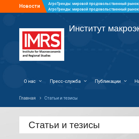
АгроТренды: мировой продовольственный рынок
Новости
АгроТренды: мировой продовольственный рынок
АгроТренды: мировой продовольственный рынок
АгроТренды: мировой продовольственный рынок
Институт макроэ
О нас
Пресс-служба
Публикации
Н
Главная
Статьи и тезисы
Статьи и тезисы