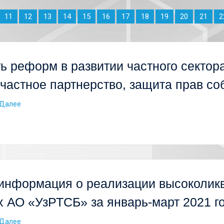
11
12
13
14
15
16
17
18
19
20
21
2
ь реформ в развитии частного сектор
частное партнерство, защита прав со
Далее
информация о реализации высоколик
х АО «УзРТСБ» за январь-март 2021 г
Далее