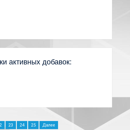
и активных добавок:
2
23
24
25
Далее