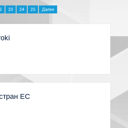
2
23
24
25
Далее
roki
 стран ЕС