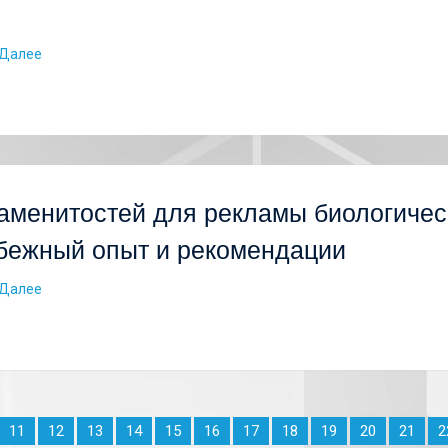
Далее
аменитостей для рекламы биологическ
бежный опыт и рекомендации
Далее
11
12
13
14
15
16
17
18
19
20
21
2