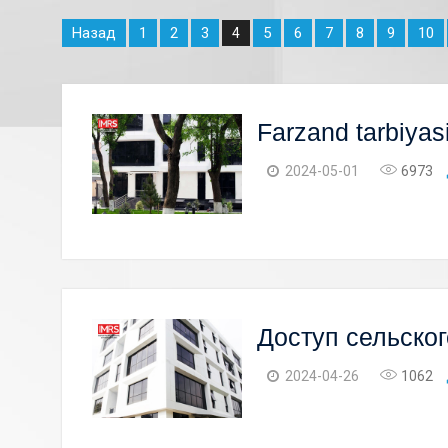
Назад
1
2
3
5
6
7
8
9
10
4
Farzand tarbiyasi
2024-05-01
6973
Доступ сельско
2024-04-26
1062