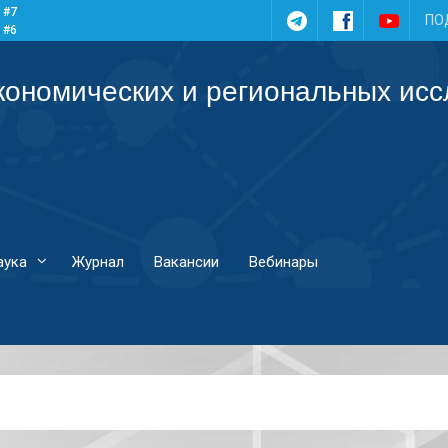
 #7
Telegram
Facebook
YouTub
ПО
 #6
 #5
 #4
кономических и региональных ис
аука
Журнал
Вакансии
Вебинары