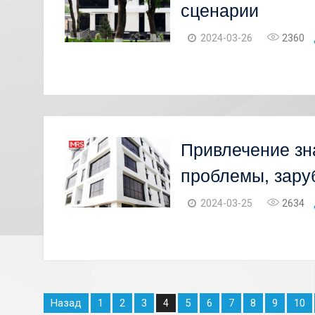
сценарии
2024-03-26
2360
Привлечение зн
проблемы, зару
2024-03-25
2634
Назад
1
2
3
5
6
7
8
9
10
4