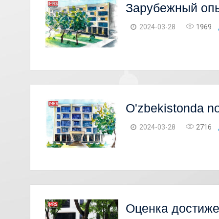
Зарубежный опы
2024-03-28
1969
O'zbekistonda no
2024-03-28
2716
Оценка достиже