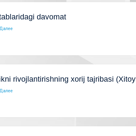
ablaridagi davomat
Далее
ikni rivojlantirishning xorij tajribasi (Xito
Далее