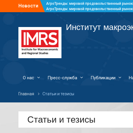
АгроТренды: мировой продовольственный рынок
Новости
АгроТренды: мировой продовольственный рынок
АгроТренды: мировой продовольственный рынок
АгроТренды: мировой продовольственный рынок
Институт макроэ
О нас
Пресс-служба
Публикации
Н
Главная
Статьи и тезисы
Статьи и тезисы