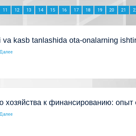
11
12
13
14
15
16
17
18
19
20
21
2
 va kasb tanlashida ota-onalarning ishti
Далее
го хозяйства к финансированию: опыт
Далее