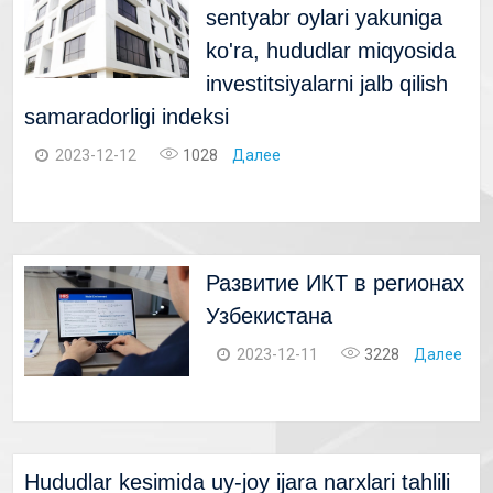
sentyabr oylari yakuniga
ko'ra, hududlar miqyosida
investitsiyalarni jalb qilish
samaradorligi indeksi
2023-12-12
1028
Далее
Развитие ИКТ в регионах
Узбекистана
2023-12-11
3228
Далее
Hududlar kesimida uy-joy ijara narxlari tahlili