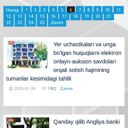
Назад
1
2
3
4
5
7
8
9
10
11
6
12
13
14
15
16
17
18
19
20
21
22
23
24
25
Далее
Yer uchastkalari va unga
bo'lgan huquqlarni elektron
onlayn-auksion savdolari
orqali sotish hajmining
tumanlar kesimidagi tahlili
2024-01-26
1902
Далее
Qanday qilib Angliya banki