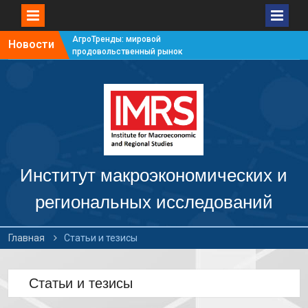
АгроТренды: мировой
Новости
продовольственный рынок
#7
АгроТренды: мировой
продовольственный рынок
#6
АгроТренды: мировой
продовольственный рынок
#5
АгроТренды: мировой
продовольственный рынок
Институт макроэкономических и
#4
региональных исследований
Главная
Статьи и тезисы
Статьи и тезисы